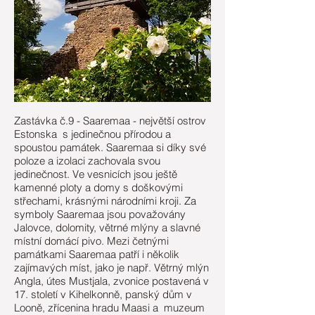
Zastávka č.9 - Saaremaa - největší ostrov
Estonska s jedinečnou přírodou a
spoustou památek. Saaremaa si díky své
poloze a izolaci zachovala svou
jedinečnost. Ve vesnicích jsou ještě
kamenné ploty a domy s doškovými
střechami, krásnými národními kroji. Za
symboly Saaremaa jsou považovány
Jalovce, dolomity, větrné mlýny a slavné
místní domácí pivo. Mezi četnými
památkami Saaremaa patří i několik
zajímavých míst, jako je např. Větrný mlýn
Angla, útes Mustjala, zvonice postavená v
17. století v Kihelkonně, panský dům v
Looně, zřícenina hradu Maasi a muzeum