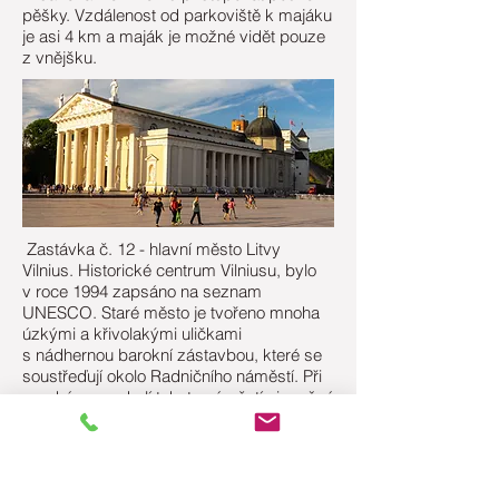
pěšky. Vzdálenost od parkoviště k majáku
je asi 4 km a maják je možné vidět pouze
z vnějšku.
Zastávka č. 12 - hlavní město Litvy
Vilnius. Historické centrum Vilniusu, bylo
v roce 1994 zapsáno na seznam
UNESCO. Staré město je tvořeno mnoha
úzkými a křivolakými uličkami
s nádhernou barokní zástavbou, které se
soustřeďují okolo Radničního náměstí. Při
procházce v okolí tohoto náměstí si možná
budete připadat jako v Praze.