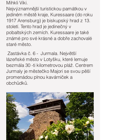
Mihkli Viki.
Nejvýznamnější turistickou památkou v
jediném městě kraje, Kuressaare (do roku
1917 Arensburg) je biskupský hrad z 13.
století. Tento hrad je jedinečný v
pobaltských zemích. Kuressaare je také
známé pro své krásné a dobře zachovalé
staré město.
Zastávka č. 6 - Jurmala. Největší
lázeňské město v Lotyšku, které lemuje
bezmála 30 -ti kilometrovou pláž. Centrem
Jurmaly je městečko Majori se svou pěší
promenádou plnou kavárniček a
obchůdků.